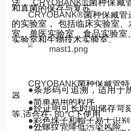
法，
CRYOBANK®
菌种保藏
和真菌的保存与复苏。
CRYOBANK®
菌种保藏管
的实验室，
包括临床实验室、
室、兽医实验室、食品实验室
实验室和生物技术实验室。
CRYOBANK
菌种保藏管特
●
条形码可追溯，适用于
器
●
简单易用的程序
●
经证明可长时间储存苛
等
,
适合在
- 80°C
下使用
●
彩色珠子和帽子易于识别
●
外螺纹管降低污染风险