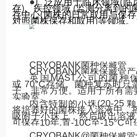
●
广泛应用于临床领域
(
临
存
)
、疾控领域
(
监测分离到的
存中心
(
菌株的日常取用与保存
对照菌株保存和取用
)
等领域。
CRYOBANK
菌种保藏管
CRYOBANK
菌株保藏管产
英国
MAST
公司的菌种
或
70°C
存储。菌种复苏时只
子，非常方便。适用于所有需
实验室。
内含特制的小珠
(20-25
颗
将培养好的菌株接入溶液中，
吸附于小珠上，然后吸出溶液
可保存
10
年
,
置
-10C
至
-15°C
可
CRYOBANK@
菌种保藏管