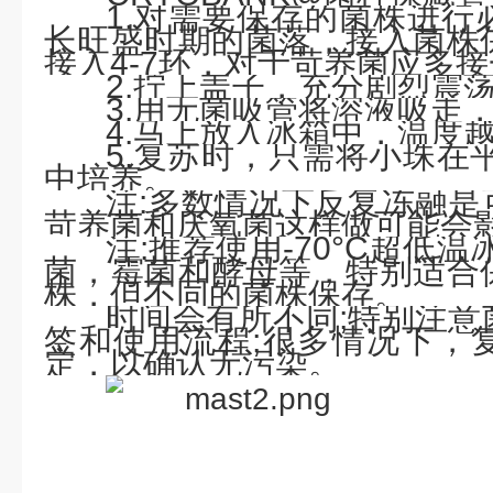
1.
对需要保存的菌株进行
长旺盛时期的菌落，接入菌株
接入
4-7
环，对于苛养菌应多接
2.
拧上盖子，充分剧烈震
3.
用无菌吸管将溶液吸走
4.
马上放入冰箱中，温度
5.
复苏时，只需将小珠在
中培养。
注
:
多数情况下反复冻融是
苛养菌和厌氧菌这样做可能会
注
:
推荐使用
-70°C
超低温
菌，霉菌和酵母等，特别适合
株，但不同的菌株保存。
时间会有所不同
;
特别注意
签和使用流程
;
很多情况下，
定，以确认无污染。