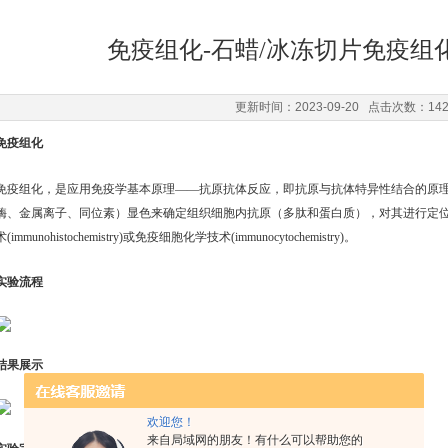
免疫组化-石蜡/冰冻切片免疫组
更新时间：2023-09-20 点击次数：14
免疫组化
免疫组化，是应用免疫学基本原理——抗原抗体反应，即抗原与抗体特异性结合的原
酶、金属离子、同位素）显色来确定组织细胞内抗原（多肽和蛋白质），对其进行定
术(immunohistochemistry)或免疫细胞化学技术(immunocytochemistry)。
实验流程
结果展示
欢迎您！
来自局域网的朋友！有什么可以帮助您的