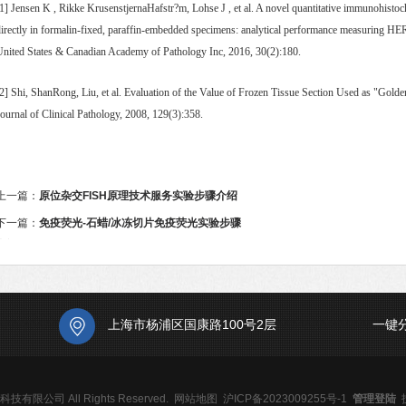
1] Jensen K , Rikke KrusenstjernaHafstr?m, Lohse J , et al. A novel quantitative immunohisto
irectly in formalin-fixed, paraffin-embedded specimens: analytical performance measuring HE
United States & Canadian Academy of Pathology Inc, 2016, 30(2):180.
2] Shi, ShanRong, Liu, et al. Evaluation of the Value of Frozen Tissue Section Used as "Gol
ournal of Clinical Pathology, 2008, 129(3):358.
上一篇：
原位杂交FISH原理技术服务实验步骤介绍
下一篇：
免疫荧光-石蜡/冰冻切片免疫荧光实验步骤
介绍
上海市杨浦区国康路100号2层
一键
有限公司 All Rights Reserved.
网站地图
沪ICP备2023009255号-1
管理登陆