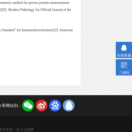
chemistry method for precise protein measurements
R2[J]. Modern Pathology An Official Journal of the
den Standard" for Immunohistochemistry[J]. American
在线客服
二维码
分享网站到：
技术支持：
化工仪器网