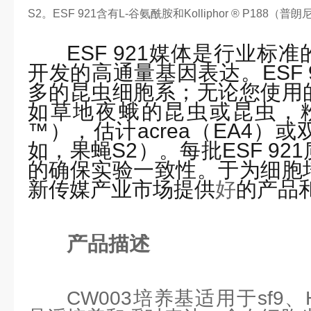
S2。ESF 921含有L-谷氨酰胺和Kolliphor ® P188（普
ESF 921媒体是行业标
开发的高通量基因表达。ESF 
多的昆虫细胞系；无论您使用
如草地夜蛾的昆虫或昆虫，粉
™），估计acrea（EA4）
如，果蝇S2）。每批ESF 9
的确保实验一致性。于为细胞
新传媒产业市场提供
好
的产品
产品描述
CW003培养基适用于sf9、H