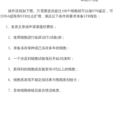
操作流程如下图。只需要提供超过
100个细胞就可以做STR鉴定，
行
DNA提取和STR位点扩增。满足以下条件则要求准备STR报告：
1、发表文章或申请课题经费前；
2、使用细胞进行临床治疗(试验)前；
3、准备冻存保种或已冻存多年的细胞；
4、一个涉及到细胞试验项目开始/结束时；
5、新得到的细胞或实验室传5代以上的细胞；
6、细胞系表现不稳定或结果与预期差别较大；
7、异体细胞移植后嵌合情况检查。