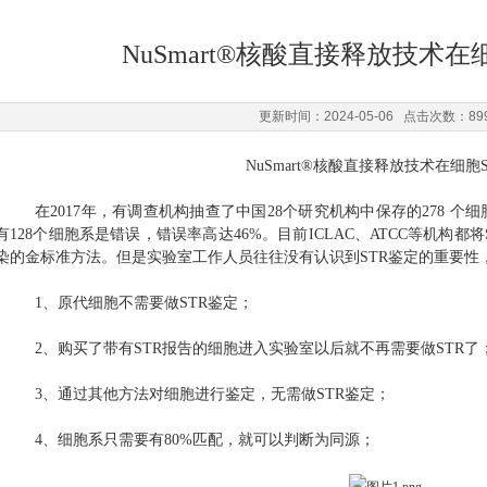
NuSmart®核酸直接释放技术在
更新时间：2024-05-06 点击次数：89
NuSmart®核酸直接释放技术在细胞
在
201
7
年，有调查机构抽查了中国
28个研究机构中保存的278 个
有
128个细胞系是错误
，
错误率高达
46%。
目前
ICLAC、ATCC等机构
染的金标准方法。但是实验室工作人员往往没有认识到STR鉴定的重要性
1、
原代细胞不需要做
STR鉴定；
2、
购买了带有
STR报告的细胞进入实验室以后就不再需要做STR了
3、
通过其他方法对细胞进行鉴定，无需做
STR鉴定；
4、
细胞系只需要有
80%匹配，就可以判断为同源；