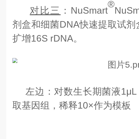
®
对比三
：
NuSmart
NuS
剂盒和细菌DNA快速提取试剂
扩增
16S rDNA。
左边：对数生长期菌液
1μ
取基因组，稀释10×作为模板