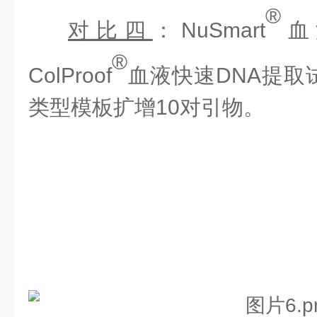
®
对比四
：
NuSmart
血
®
ColProof
血液快速
DNA提取
类型模板扩增
10对引物。