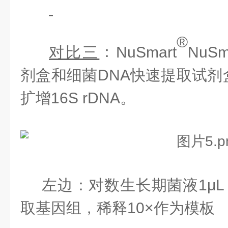
®
对比三
：
NuSmart
NuSm
剂盒和细菌DNA快速提取试剂
扩增
16S rDNA。
左边：对数生长期菌液
1μ
取基因组，稀释10×作为模板