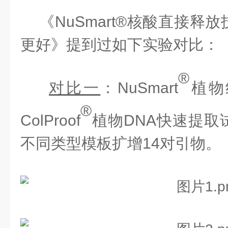
《
NuSmart®核酸直接
更好
》提到过如下实验对比：
®
对比一
：
NuSmart
植物
®
ColProof
植物
DNA快速提取
不同类型模板扩增
14对引物。