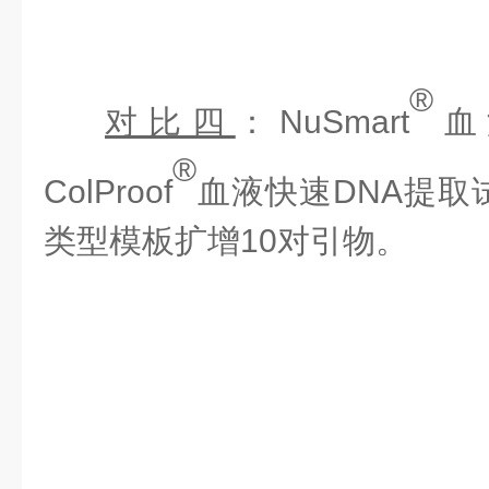
®
对比四
：
NuSmart
血
®
ColProof
血液快速
DNA提取
类型模板扩增
10对引物。