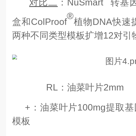
对比二
：
NuSmart
转基
®
盒和ColProof
植物
DNA快
两种不同类型模板扩增
12对引
RL
：油菜叶片
2mm
+：油菜叶片100mg提取
模板