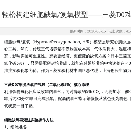
轻松构建细胞缺氧/复氧模型——三菱D0
更新时间：2026-06-15 点击次数：41
细胞缺氧
/复氧（Hypoxia/Reoxygenation, H/R）模型是研
心工具。然而，传统三气培养箱不仅购置成本高、气体消耗大，温度
态，影响实验可重复性。想要更经济、更便捷的缺氧方案？日本三菱瓦
5%
，只需搭配密封培养罐，就能在普通培养箱中快速创造＜
氧化碳
）
灌注实验化繁为简。作为三菱实验耗材中国区总代理，上海创凌生物为
三菱
D07细胞厌氧产气袋（二氧化碳5%）核心原理
利用铁粉氧化反应吸收罐内氧气，同时释放约
5% CO₂，无需加水
罐后约30分钟即可完成脱氧，配套的氧气指示剂
从
色变为粉色
慢慢
紫
氧状态一目了然。
细胞缺氧再灌注实验操作方法
1
细胞准备
、