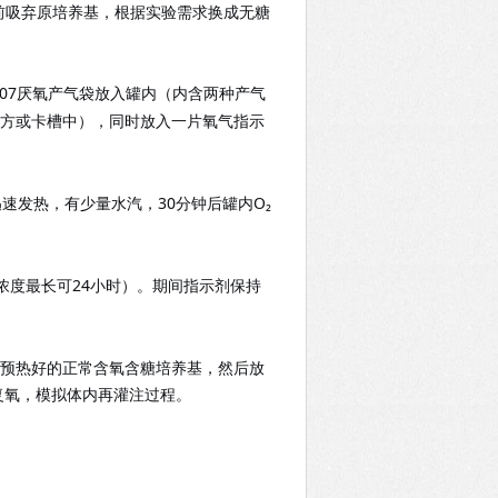
前吸弃原培养基，根据实验需求换成无糖
D07厌氧产气袋放入罐内（
内含两种产气
方或卡槽中），同时放入一片氧气指示
30
罐内
O₂
迅速发热，有少量水汽，
分钟后
24
）。期间指示剂保持
浓度最长可
小时
预热好的正常含氧含糖培养基，然后放
成复氧，模拟体内再灌注过程。