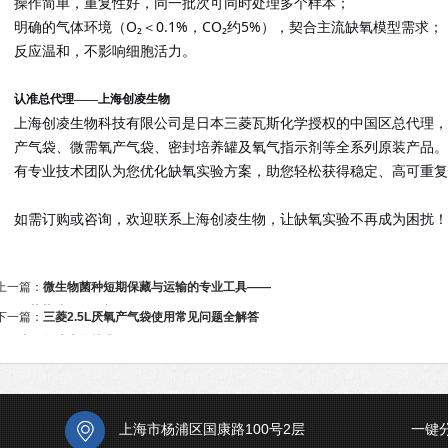
操作简单，重复性好，同一批次可同时处理多个样本；
明确的气体环境（
O₂＜0.1%，CO₂约5%），契合主流缺氧模型需求；
反应温和，不影响细胞活力。
认准
总代理
——上海创凌生物
上海创凌生物科技有限公司是日本三菱瓦斯化学授权的中国区总代理，
产气袋、微需氧产气袋、密封培养罐及氧气指示剂等全系列原装产品。
有专业技术团队为您优化缺氧实验方案，助您轻松获得稳定、高可重复性
如需订购或咨询，欢迎联系上海创凌生物，让缺氧实验不再成为困扰！
上一篇：
微生物菌种短期保藏与运输的专业工具——
MAST菌菌种保存管详解
下一篇：
三菱2.5L厌氧产气袋使用常见问题全解答
——上海创凌生物技术篇
上海市杨浦区国康路100号2层
一键