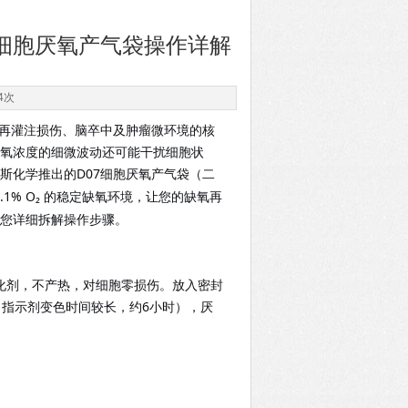
7细胞厌氧产气袋操作详解
4次
究心肌缺血再灌注损伤、脑卒中及肿瘤微环境的核
和氧浓度的细微波动还可能干扰细胞状
斯化学推出的D07细胞厌氧产气袋
（
二
0.1% O₂ 的稳定缺氧环境，让您的缺氧再
您详细拆解操作步骤。
、催化剂，不产热，对细胞零损伤。放入密封
6
，厌
（
指示剂变色时间较长，约
小时
）