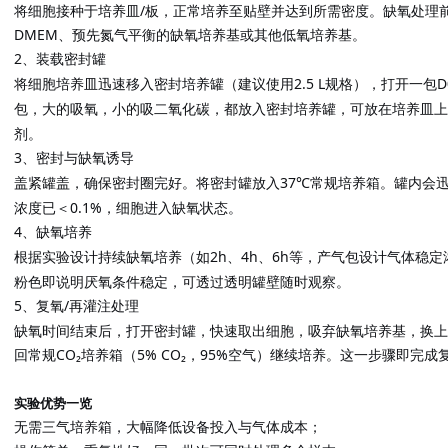
将细胞接种于培养皿
/板，正常培养至贴壁并达到所需密度。缺氧处理
DMEM、预先氮气平衡的缺氧培养基或其他低氧培养基。
2
装载密封罐
、
将细胞培养皿迅速移入密封培养罐（
2.5 L规格），
一包
建议使用
打开
可放在培养皿上
包，大的吸氧，小的吸二氧化碳，都放入密封培养罐，
剂。
3
密封与缺氧诱导
、
盖紧罐盖，确保密封圈完好。将密封罐放入
37℃常规培养箱。
罐内会
浓度已＜0.1%，细胞进入缺氧状态。
4
缺氧培养
、
根据实验设计持续缺氧培养（如
2h、4h、6h等
，
产气包设计气体稳定
粉色即说明厌氧条件稳定，可透过透明罐壁随时观察。
5
复氧
/再灌注处理
、
缺氧时间结束后，打开密封罐，快速取出细胞，吸弃缺氧培养基，换上
回常规
CO₂培养箱（5% CO₂，95%空气）继续培养。这一步骤即完
实验优势一览
无需三气培养箱，大幅降低设备投入与气体成本；