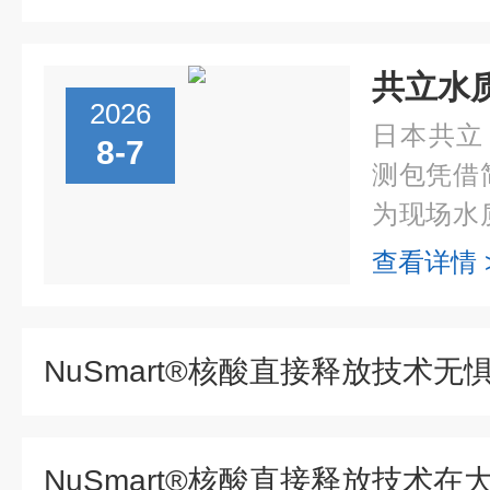
2026
日本共立（
8-7
测包凭借
为现场水
告别仪器
查看详情 
用比色管
溶...