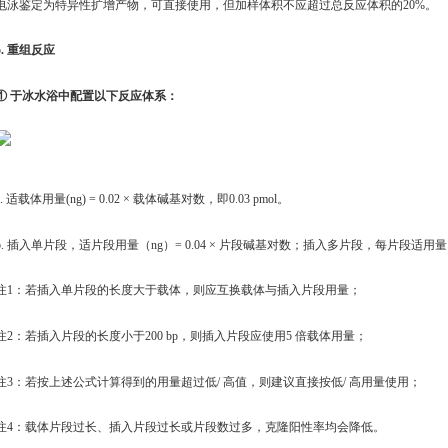
电泳鉴定为特异性扩增产物，可直接使用，但加样体积不应超过总反应体积的20%。
5. 重组反应
① 于冰水浴中配置以下反应体系：
a. 适载体用量(ng) = 0.02 × 载体碱基对数，即0.03 pmol。
b. 插入单片段，适片段用量（ng）= 0.04 × 片段碱基对数；插入多片段，每片段适用量（n
注1：若插入单片段的长度大于载体，则应互换载体与插入片段用量；
注2：若插入片段的长度小于200 bp，则插入片段应使用5 倍载体用量；
注3：若按上述公式计算得到的用量超过低/ 高值，则建议直接按低/ 高用量使用；
注4：载体片段过长、插入片段过长或片段数过多，克隆阳性率均会降低。