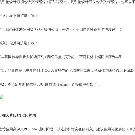
则引物设计必须包含突出部分；若5' 端突出，则引物设计可以包含突出部分，也可以
插入片段正向扩增引物：
5'—上游载体末端同源序列+ 酶切位点（可选）+ 基因特异性正向扩增序列— 3'
插入片段反向扩增引物：
3'—基因特异性反向扩增序列+ 酶切位点（可选）+ 下游载体末端同源序列—5'
注1：尽量选择无重复序列且 GC 含量均匀的区域进行克隆，当载体克隆位点上下游25 nt 
注2：本试剂盒所提供的pUC 19 载体（Ampr）连接端序列如下：
4. 插入片段的PCR 扩增
推荐使用高保真PCR Mix 进行扩增，以减少扩增突变的引入。建议使用纯化后的PCR