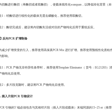
内切酶进行酶切（单酶切或者双酶切），使载体线性化wanquan，以降低转化背景（
注1：经酶切进行线性化的载体无需去磷酸化，推荐使用双酶切。
注2：酶切完成后，建议将内切酶失活或对目的产物纯化后用于重组反应。
② 反向PCR 扩增制备
为减少扩增突变的引入，推荐使用高保真PCR Mix 进行扩增。推荐使用预线性化质
的影响。
注1：PCR 产物无非特异性条带时， 推荐使用Template Eliminator（ 货号：EG2
产物纯化后使用。
注2：多片段克隆时，建议将PCR 产物纯化后使用。
3. 插入片段PCR 引物设计
PCR 引物的5' 端必须包含与其相邻片段（插入片段或载体）末端同源的15~25 nt（推荐