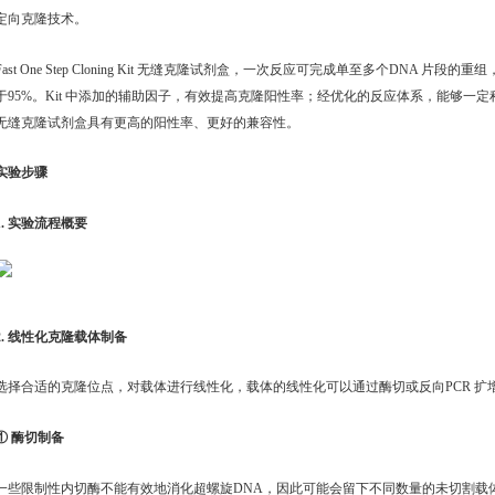
定向克隆技术。
Fast One Step Cloning Kit 无缝克隆试剂盒，一次反应可完成单至多个DNA 
于95%。Kit 中添加的辅助因子，有效提高克隆阳性率；经优化的反应体系，能够一定
无缝克隆试剂盒具有更高的阳性率、更好的兼容性。
实验步骤
1. 实验流程概要
2. 线性化克隆载体制备
选择合适的克隆位点，对载体进行线性化，载体的线性化可以通过酶切或反向PCR 扩
① 酶切制备
一些限制性内切酶不能有效地消化超螺旋DNA，因此可能会留下不同数量的未切割载体DNA