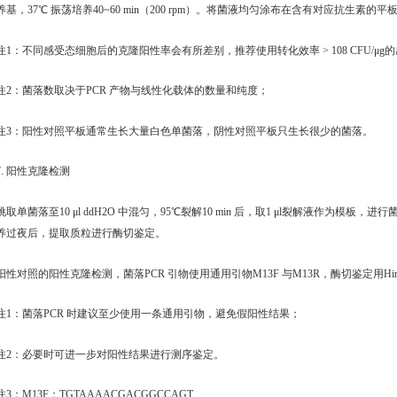
养基，37℃ 振荡培养40~60 min（200 rpm）。将菌液均匀涂布在含有对应抗生素的
注1：不同感受态细胞后的克隆阳性率会有所差别，推荐使用转化效率 > 108 CFU/μg
注2：菌落数取决于PCR 产物与线性化载体的数量和纯度；
注3：阳性对照平板通常生长大量白色单菌落，阴性对照平板只生长很少的菌落。
7. 阳性克隆检测
挑取单菌落至10 μl ddH2O 中混匀，95℃裂解10 min 后，取1 μl裂解液作为模
养过夜后，提取质粒进行酶切鉴定。
阳性对照的阳性克隆检测，菌落PCR 引物使用通用引物M13F 与M13R，酶切鉴定用HindII
注1：菌落PCR 时建议至少使用一条通用引物，避免假阳性结果；
注2：必要时可进一步对阳性结果进行测序鉴定。
注3：M13F：TGTAAAACGACGGCCAGT