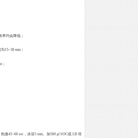
。
隆效率均会降低；
5~30 min；
in；
~60 sec，冰浴5 min。加500 μl SOC或 LB 培