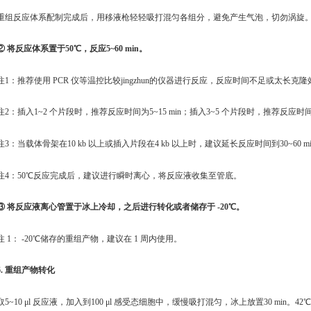
重组反应体系配制完成后，用移液枪轻轻吸打混匀各组分，避免产生气泡，切勿涡旋
② 将反应体系置于50℃，反应5~60 min。
注1：推荐使用 PCR 仪等温控比较jingzhun的仪器进行反应，反应时间不足或太长克
注2：插入1~2 个片段时，推荐反应时间为5~15 min；插入3~5 个片段时，推荐反应时间为1
注3：当载体骨架在10 kb 以上或插入片段在4 kb 以上时，建议延长反应时间到30~60 m
注4：50℃反应完成后，建议进行瞬时离心，将反应液收集至管底。
③ 将反应液离心管置于冰上冷却，之后进行转化或者储存于 -20℃。
注 1： -20℃储存的重组产物，建议在 1 周内使用。
6. 重组产物转化
取5~10 μl 反应液，加入到100 μl 感受态细胞中，缓慢吸打混匀，冰上放置30 min。42℃ 热激45