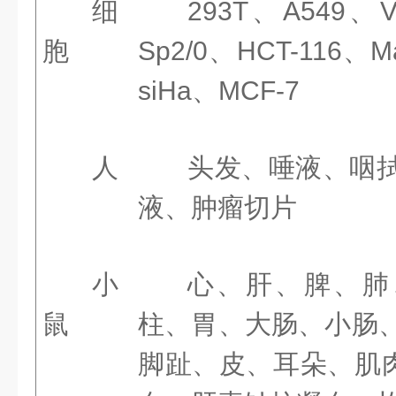
细
293T、A549、V
胞
Sp2/0、HCT-116、M
siHa、MCF-7
人
头发、唾液、咽
液、肿瘤切片
小
心、肝、脾、肺
鼠
柱、胃、大肠、小肠
脚趾、皮、耳朵、肌