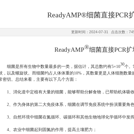
ReadyAMP®细菌直接PC
更新时间：2024-07-31 点击次数：74
®
ReadyAMP
细菌直接
PCR扩
30
细菌是所有生物中数量最多的一类，据估计，其总数约有
5×10
个。
状，以及螺旋状。
而细菌约占人体体重的
10%，其数量更是人体细胞数量
常密切。总结来看，主要有以下几个方面：
1、
消化道中定植有大量的细菌，能够帮助分解食物，已帮助机体吸
2、
作为身体的第二大免疫体系，细菌在调节免疫系统中扮演重要角
3、
自然环境中细菌在氮循环、碳循环和其他生物地球化学循环中发
4、
农业中细菌起到固氮的作用，提高土壤肥力；