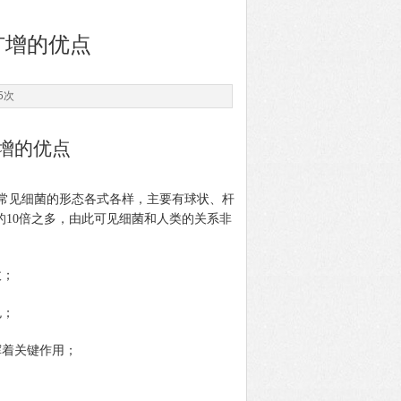
R扩增的优点
5次
增
的优点
常见
细菌
的形态各式各样，
主要有球状、杆
的10倍之多，由此可见细菌和人类的关系非
收；
色；
挥着关键作用；