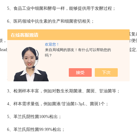
5、
食品工业中细菌和酵母一样，能够提供用于发酵过程；
6、
医药领域中抗生素的生产和细菌密切相关；
以上总总说明细菌作为大自然的伙伴，其重要性不言而喻，但是其复
烦，所以对于从事分子生物学领域的科研者来说一种快速，低成本、方便
欢迎您！
®
ReadyAMP
快速
16S rDNA细菌鉴定试剂盒能够对100%细菌进行扩增
来自局域网的朋友！有什么可以帮助您的
吗？
1、
简单便捷、一步完成；
4
2、
检测线低至
10
个
/mL细菌；
3、
检测样本丰富，例如对数生长期菌液、菌斑、甘油菌等；
4、
样本需求量低，例如菌液
/甘油菌1-3μL、菌斑1个；
5、
革兰氏阴性菌
100%检出；
6、
革兰氏阳性菌
99.99%检出；