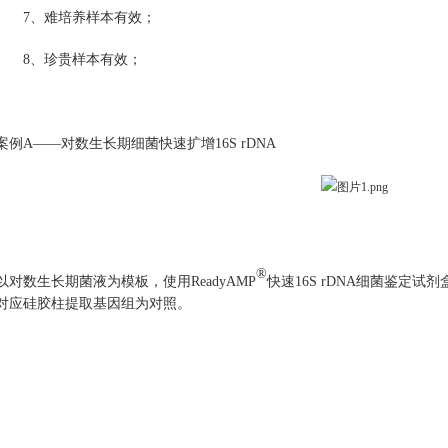
7、
难培养样本有效；
8、
珍贵样本有效；
案例
A——对数生长期细菌快速扩增16S rDNA
®
以对数生长期菌液为模板，使用
ReadyAMP
快速
16S rDNA细菌鉴定试剂
对应硅胶柱提取基因组为对照。