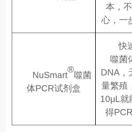
本，
心，一
快
噬菌
®
DNA
，
NuSmart
噬菌
量繁殖
体
PCR
试剂盒
10μL
就
得
PC