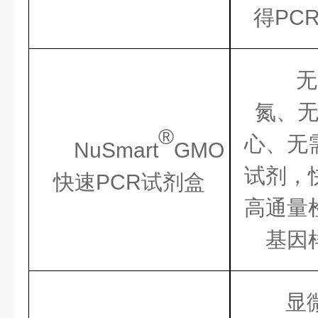
得PC
无
氮、
®
心、无
NuSmart
GMO
试剂，
快速PCR试剂盒
高通量
基因
显