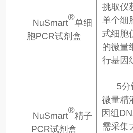
挑取仪
®
单个细
NuSmart
单细
式细胞
胞
PCR
试剂盒
的微量
行基因
5
分
微量精
®
因组
DN
NuSmart
精子
需采集
PCR
试剂盒