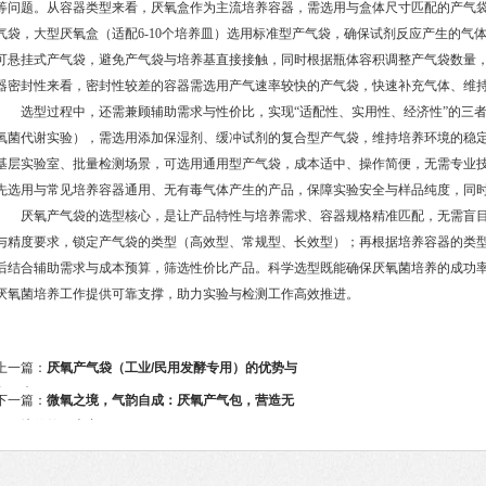
等问题。从容器类型来看，厌氧盒作为主流培养容器，需选用与盒体尺寸匹配的产气袋
气袋，大型厌氧盒（适配6-10个培养皿）选用标准型产气袋，确保试剂反应产生的气
可悬挂式产气袋，避免产气袋与培养基直接接触，同时根据瓶体容积调整产气袋数量，单
器密封性来看，密封性较差的容器需选用产气速率较快的产气袋，快速补充气体、维
选型过程中，还需兼顾辅助需求与性价比，实现“适配性、实用性、经济性”的三者
氧菌代谢实验），需选用添加保湿剂、缓冲试剂的复合型产气袋，维持培养环境的稳定
基层实验室、批量检测场景，可选用通用型产气袋，成本适中、操作简便，无需专业
先选用与常见培养容器通用、无有毒气体产生的产品，保障实验安全与样品纯度，同
厌氧产气袋的选型核心，是让产品特性与培养需求、容器规格精准匹配，无需盲目
与精度要求，锁定产气袋的类型（高效型、常规型、长效型）；再根据培养容器的类
后结合辅助需求与成本预算，筛选性价比产品。科学选型既能确保厌氧菌培养的成功
厌氧菌培养工作提供可靠支撑，助力实验与检测工作高效推进。
上一篇：
厌氧产气袋（工业/民用发酵专用）的优势与
多元应用
下一篇：
微氧之境，气韵自成：厌氧产气包，营造无
氧环境的简易专家