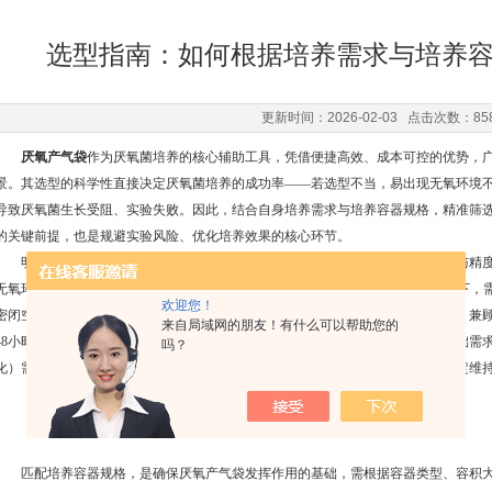
选型指南：如何根据培养需求与培养
更新时间：2026-02-03 点击次数：85
厌氧产气袋
作为厌氧菌培养的核心辅助工具，凭借便捷高效、成本可控的优势，
景。其选型的科学性直接决定厌氧菌培养的成功率——若选型不当，易出现无氧环境
导致厌氧菌生长受阻、实验失败。因此，结合自身培养需求与培养容器规格，精准筛
的关键前提，也是规避实验风险、优化培养效果的核心环节。
明确培养需求，是产气袋选型的核心导向，需重点聚焦培养类型、培养周期与精度
无氧环境的严苛程度不同：严格厌氧菌（如破伤风梭菌）需氧气浓度降至0.1%以下
欢迎您！
密闭空间内的游离氧；兼性厌氧菌培养无需绝对无氧环境，可选用常规型产气袋，兼顾
来自局域网的朋友！有什么可以帮助您的
48小时，如临床样品快速检测）可选用标准型产气袋，其无氧维持时间可满足基础需求
吗？
化）需选用长效型产气袋，通过优化试剂配比，延长无氧环境持续时间，同时稳定维持
匹配培养容器规格，是确保厌氧产气袋发挥作用的基础，需根据容器类型、容积大